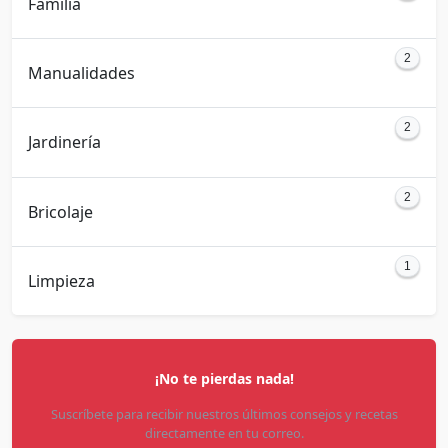
Familia
2
Manualidades
2
Jardinería
2
Bricolaje
1
Limpieza
¡No te pierdas nada!
Suscríbete para recibir nuestros últimos consejos y recetas
directamente en tu correo.