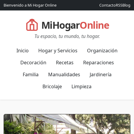
Bienvenido a Mi Hogar Online
Contacto
RSS
Blog
MiHogar
Online
Tu espacio, tu mundo, tu hogar.
Inicio
Hogar y Servicios
Organización
Decoración
Recetas
Reparaciones
Familia
Manualidades
Jardinería
Bricolaje
Limpieza