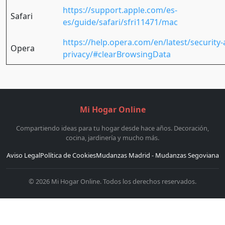
https://support.apple.com/es-
Safari
es/guide/safari/sfri11471/mac
https://help.opera.com/en/latest/security-
Opera
privacy/#clearBrowsingData
Mi Hogar Online
Compartiendo ideas para tu hogar desde hace años. Decoración,
cocina, jardinería y mucho más.
Aviso Legal
Política de Cookies
Mudanzas Madrid - Mudanzas Segoviana
©
2026
Mi Hogar Online. Todos los derechos reservados.