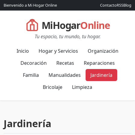
Bienvenido a Mi Hogar Online
Contacto
RSS
Blog
MiHogar
Online
Tu espacio, tu mundo, tu hogar.
Inicio
Hogar y Servicios
Organización
Decoración
Recetas
Reparaciones
Familia
Manualidades
Jardinería
Bricolaje
Limpieza
Jardinería