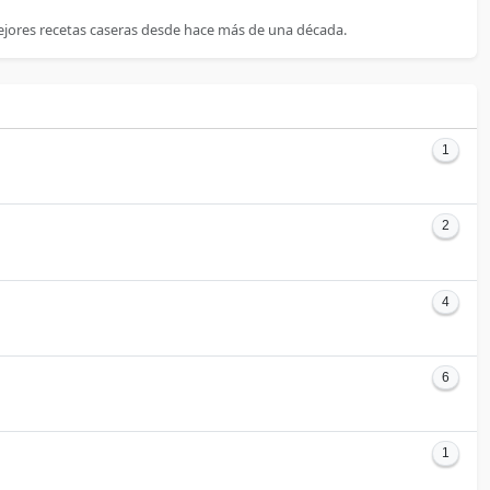
ejores recetas caseras desde hace más de una década.
1
2
4
6
1