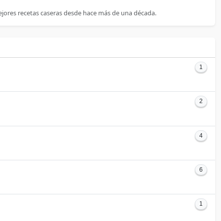
ejores recetas caseras desde hace más de una década.
1
2
4
6
1