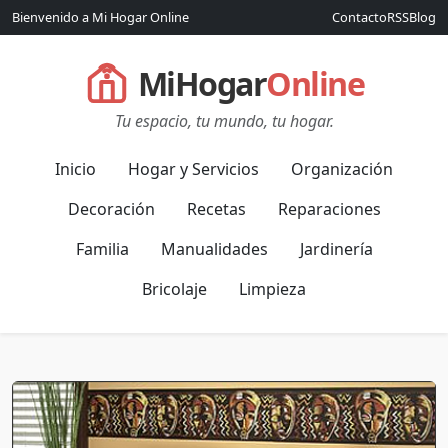
Bienvenido a Mi Hogar Online
Contacto
RSS
Blog
MiHogar
Online
Tu espacio, tu mundo, tu hogar.
Inicio
Hogar y Servicios
Organización
Decoración
Recetas
Reparaciones
Familia
Manualidades
Jardinería
Bricolaje
Limpieza