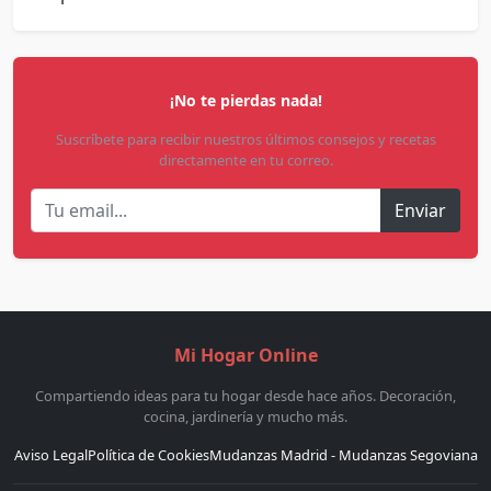
¡No te pierdas nada!
Suscríbete para recibir nuestros últimos consejos y recetas
directamente en tu correo.
Enviar
Mi Hogar Online
Compartiendo ideas para tu hogar desde hace años. Decoración,
cocina, jardinería y mucho más.
Aviso Legal
Política de Cookies
Mudanzas Madrid - Mudanzas Segoviana